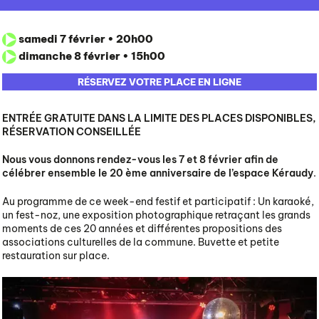
PÔLE CULTUREL
samedi 7 février • 20h00
INFOS PRATIQUES
dimanche 8 février • 15h00
RÉSERVEZ VOTRE PLACE EN LIGNE
ENTRÉE GRATUITE DANS LA LIMITE DES PLACES DISPONIBLES,
RÉSERVATION CONSEILLÉE
Nous vous donnons rendez-vous les 7 et 8 février afin de
célébrer ensemble le 20 ème anniversaire de l’espace Kéraudy
.
Au programme de ce week-end festif et participatif : Un karaoké,
un fest-noz, une exposition photographique retraçant les grands
moments de ces 20 années et différentes propositions des
associations culturelles de la commune. Buvette et petite
restauration sur place.