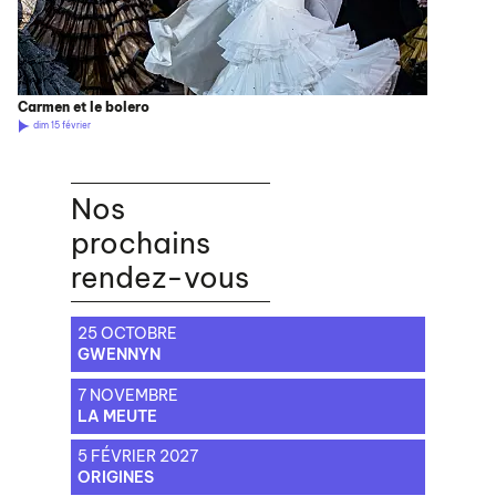
Carmen et le bolero
dim 15 février
Nos
prochains
rendez-vous
25 OCTOBRE
GWENNYN
7 NOVEMBRE
LA MEUTE
5 FÉVRIER 2027
ORIGINES