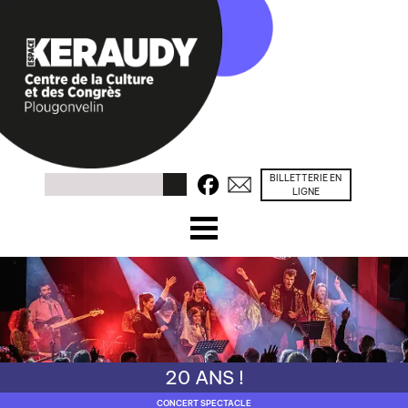
BILLETTERIE EN
Facebook
Contacts
Rechercher
LIGNE
☰ Menu
ACCUEIL
PROGRAMME
CONGRÈS / SÉMINAIRES
20 ANS !
PRÉSENTATION
CONCERT SPECTACLE