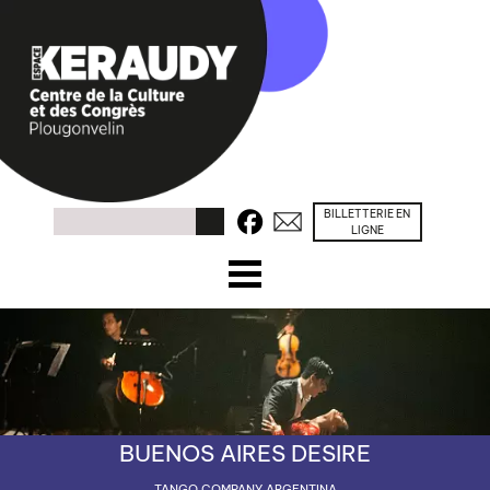
BILLETTERIE EN
Facebook
Contacts
Rechercher
LIGNE
☰ Menu
ACCUEIL
PROGRAMME
CONGRÈS / SÉMINAIRES
BUENOS AIRES DESIRE
PRÉSENTATION
TANGO COMPANY ARGENTINA