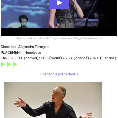
Trailer del nuevo show de Tango Desire.
par
Tango Desire Eventos
Direction : Alejandro Ferreyra
PLACEMENT :
Numéroté
TARIFS :
30 € (normal)/ 28 € (réduit) / 26 € (abonné) / 16 € (- 12 ans)
Spectacle précédent <