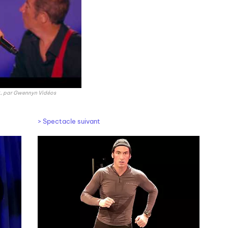
,
par
Gwennyn Vidéos
> Spectacle suivant