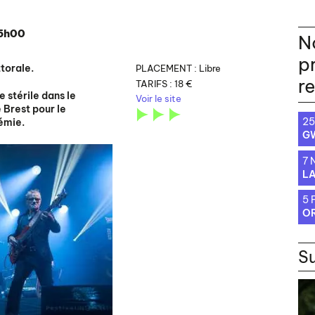
15h00
N
p
ttorale.
PLACEMENT :
Libre
r
TARIFS :
18 €
 stérile dans le
Voir le site
 Brest pour le
25
émie.
G
7
LA
5 
OR
S