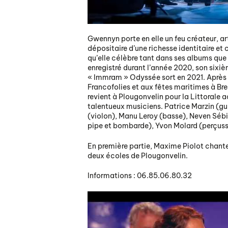
Gwennyn porte en elle un feu créateur, art
dépositaire d’une richesse identitaire et c
qu’elle célèbre tant dans ses albums que 
enregistré durant l’année 2020, son six
« Immram » Odyssée sort en 2021. Après
Francofolies et aux fêtes maritimes à Br
revient à Plougonvelin pour la Littoral
talentueux musiciens. Patrice Marzin (gu
(violon), Manu Leroy (basse), Neven Sébi
pipe et bombarde), Yvon Molard (perçuss
En première partie, Maxime Piolot chant
deux écoles de Plougonvelin.
Informations : 06.85.06.80.32