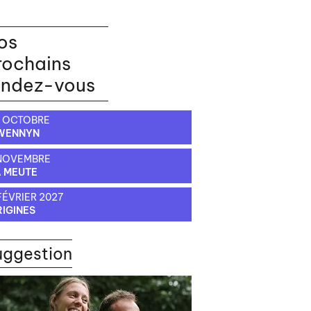
os
rochains
endez-vous
 OCTOBRE
WENNYN
 NOVEMBRE
 MEUTE
FÉVRIER 2027
IGINES
uggestion