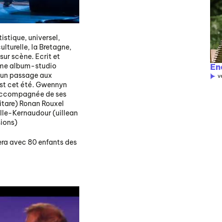
istique, universel,
ulturelle, la Bretagne,
sur scène. Ecrit et
ième album-studio
En
 un passage aux
v
est cet été. Gwennyn
e accompagnée de ses
itare) Ronan Rouxel
lle-Kernaudour (uillean
ions)
era avec 80 enfants des