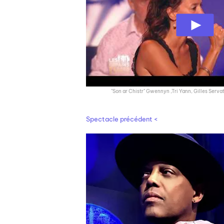
"Son ar Chistr" Gwennyn ,Tri Yann, Gilles Servat
Spectacle précédent <