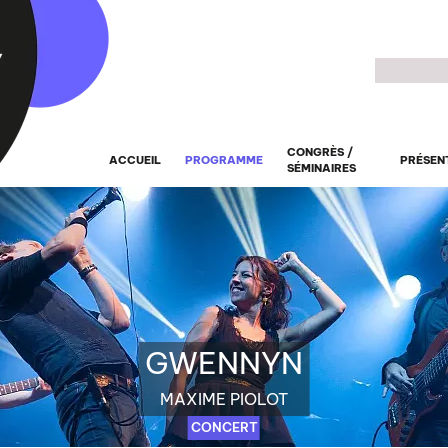
Recherche
CONGRÈS /
ACCUEIL
PROGRAMME
PRÉSEN
SÉMINAIRES
GWENNYN
MAXIME PIOLOT
CONCERT