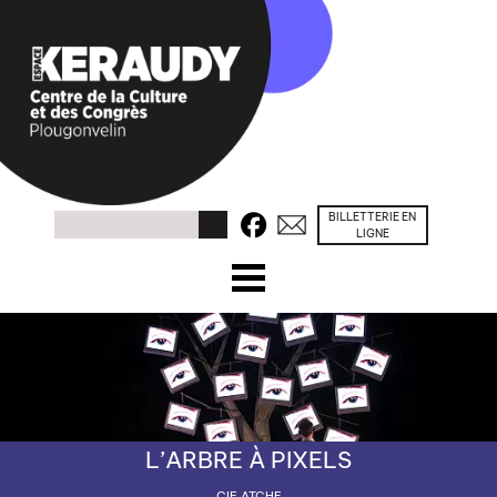
BILLETTERIE EN
Facebook
Contacts
Rechercher
LIGNE
☰ Menu
ACCUEIL
PROGRAMME
CONGRÈS / SÉMINAIRES
L’ARBRE À PIXELS
PRÉSENTATION
CIE ATCHE