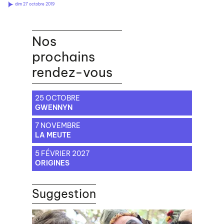
dim 27 octobre 2019
Nos
prochains
rendez-vous
25 OCTOBRE
GWENNYN
7 NOVEMBRE
LA MEUTE
5 FÉVRIER 2027
ORIGINES
Suggestion