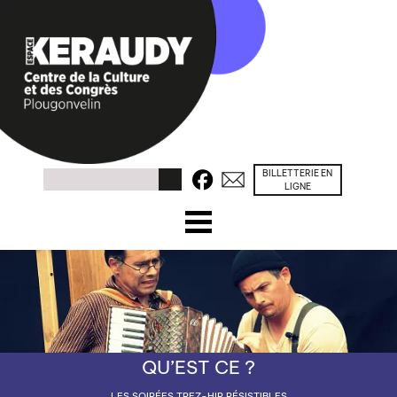
BILLETTERIE EN
Facebook
Contacts
Rechercher
LIGNE
☰ Menu
ACCUEIL
PROGRAMME
CONGRÈS / SÉMINAIRES
QU’EST CE ?
PRÉSENTATION
LES SOIRÉES TREZ-HIR RÉSISTIBLES