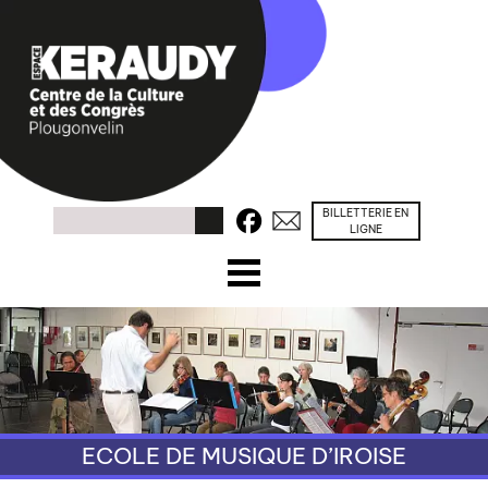
BILLETTERIE EN
Facebook
Contacts
Rechercher
LIGNE
☰ Menu
ACCUEIL
PROGRAMME
CONGRÈS / SÉMINAIRES
ECOLE DE MUSIQUE D’IROISE
PRÉSENTATION