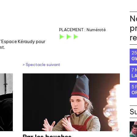
N
p
PLACEMENT :
Numéroté
r
 l’Espace Kéraudy pour
nt.
25
G
> Spectacle suivant
7
LA
5 
OR
S
Par les bouches