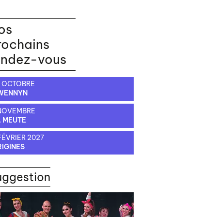
os
rochains
endez-vous
 OCTOBRE
WENNYN
 NOVEMBRE
 MEUTE
FÉVRIER 2027
IGINES
uggestion